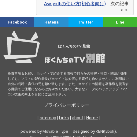
Avisynthの使い方(初心者向け)
次の記事
＞＞
Facebook
Hatena
Twitter
Line
ぼくんちのTV 別館
免責事項＆お願い: 当サイトで紹介する情報で何らかの損害・損益・問題が発生
しても、ソフトの製作者及び当サイトは如何なる責任も負いません。ご利用はご
自分の判断・責任の元お願い致します。また、当サイトの情報を著作権を侵害す
る目的でご使用になるのはおやめください。大切なデータのバックアップ, パソ
コン技術の向上を目的にご活用下さい。
プライバシーポリシー
|
sitemap
|
Links
|
about
|
Home
|
powered by Movable Type designed by
KEN(tvbok)
.