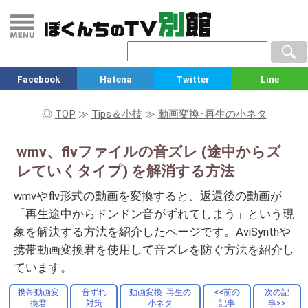
Facebook
Hatena
Twitter
Line
◎
TOP
≫
Tips＆小技
≫
動画変換･再生の小ネタ
wmv、flvファイルの音ズレ (途中からズ
レていくタイプ) を解消する方法
wmvやflv形式の動画を変換すると、返還後の動画が
「再生途中からドンドン音がずれてしまう」という現
象を解決する方法を紹介したページです。AviSynthや
携帯動画変換君を使用して音ズレを防ぐ方法を紹介し
ています。
携帯動画変
音ずれ
動画変換･再生の
<<前の
次の記
換君
対策
小ネタ
記事
事>>