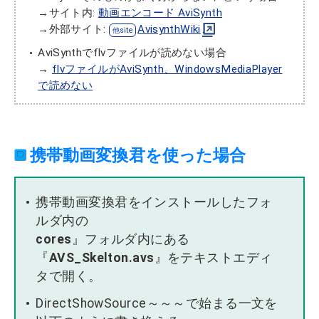
→サイト内:
動画エンコード AviSynth
→外部サイト:
AvisynthWiki
AviSynthでflvファイルが読めない場合
→
flvファイルがAviSynth、WindowsMediaPlayer
で読めない
携帯動画変換君を使った場合
携帯動画変換君をインストールしたフォ
ルダ内の
cores
』フォルダ内にある
『
AVS_Skelton.avs
』をテキストエディ
タで開く。
DirectShowSource～～～で始まる一文を