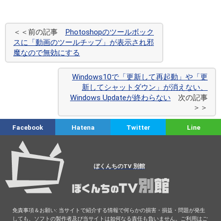
＜＜前の記事
Photoshopのツールボック
スに「動画のツールチップ」が表示され邪
魔なので無効にする
Windows10で「更新して再起動」や「更
新してシャットダウン」が消えない、
Windows Updateが終わらない
次の記事
＞＞
Facebook
Hatena
Twitter
Line
ぼくんちのTV 別館
免責事項＆お願い: 当サイトで紹介する情報で何らかの損害・損益・問題が発生
しても、ソフトの製作者及び当サイトは如何なる責任も負いません。ご利用はご