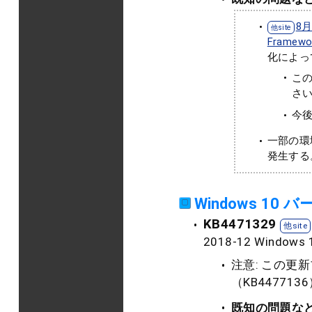
8
Frame
化によっ
この
さい
今
一部の環
発生する
Windows 10 
KB4471329
2018-12 Window
注意: この
（KB4477
既知の問題な