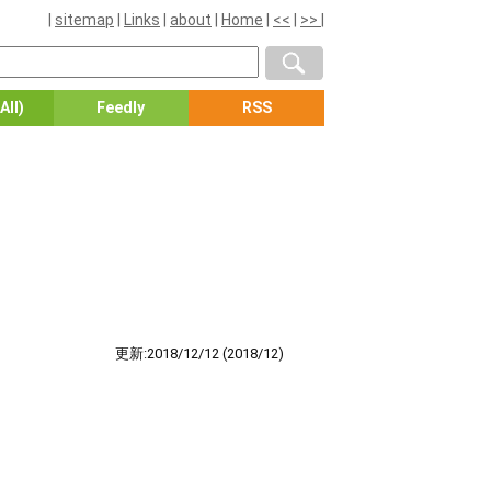
|
sitemap
|
Links
|
about
|
Home
|
<<
|
>>
|
All)
Feedly
RSS
。
更新:2018/12/12
(2018/12)