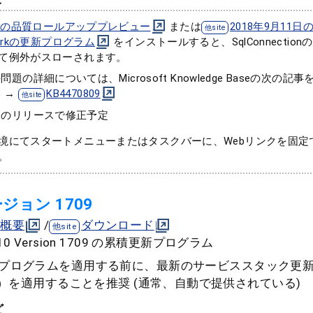
月の品質ロールアッププレビュー
または
2018年9月11日の
workの更新プログラム
をインストールすると、SqlConnectio
て例外がスローされます。
問題の詳細については、Microsoft Knowledge Baseの次の
 →
KB4470809
後のリリースで修正予定
境にてスタートメニューまたはタスクバーに、Webリンクを固定
。
バージョン 1709
概要
/
ダウンロード
s 10 Version 1709 の累積更新プログラム
更新プログラムを適用する前に、最新のサービススタック更
136）を適用することを推奨 (通常、自動で提供されている)
ど