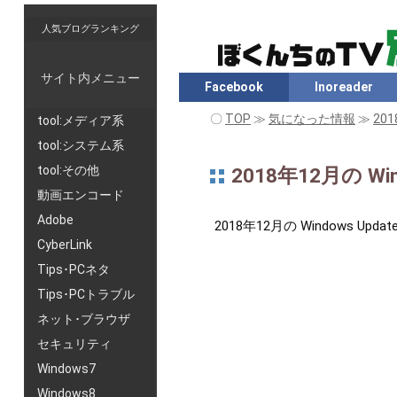
人気ブログランキング
サイト内メニュー
Facebook
Inoreader
〇
TOP
≫
気になった情報
≫
201
tool:メディア系
tool:システム系
tool:その他
2018年12月の Win
動画エンコード
Adobe
2018年12月の Windows
CyberLink
Tips･PCネタ
Tips･PCトラブル
ネット･ブラウザ
セキュリティ
Windows7
Windows8