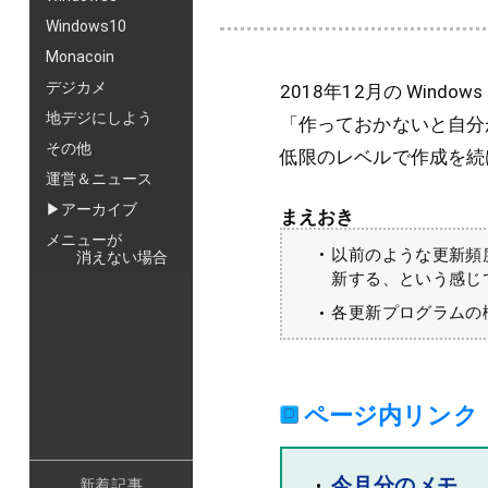
Windows10
Monacoin
デジカメ
2018年12月の Window
地デジにしよう
「作っておかないと自分
その他
低限のレベルで作成を続
運営＆ニュース
▶アーカイブ
まえおき
メニューが
以前のような更新頻
消えない場合
新する、という感じ
各更新プログラムの
ページ内リンク
今月分のメモ
新着記事