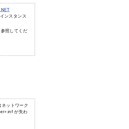
.NET
nのインスタンス
記事を参照してくだ
はネットワーク
.inf が失わ