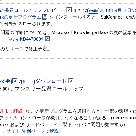
月の品質ロールアッププレビュー
または
2018年9月11日の
workの更新プログラム
をインストールすると、SqlConnectio
て例外がスローされます。
問題の詳細については、Microsoft Knowledge Baseの次の
 →
KB4470809
後のリリースで修正予定。
概要
/
ダウンロード
ows 7 向け マンスリー品質ロールアップ
年5月より継続中)
この更新プログラムを適用すると、一部の環境で
ェイスコントローラが機能しなくなることがある。(oem<number>
ndows および サードパーティー製ドライバに問題が発生する)
→
サイト内 別ページで解説