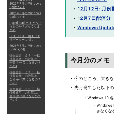
2026年7月の Windows
Updateメモ
12月12日: 月
2026年6月の Windows
Updateメモ
12月7日配信分
Hyperliquid とは どうい
うものか？ざっくりま
Windows Up
とめ
CEX、DEX、 DEXアグ
リゲーター の違い
2026年5月の Windows
Updateメモ
弥生会計 え？「一括
今月分のメモ
償却資産」の計算は、
全部 手作業になるの？
その4
弥生会計 え？「一括
償却資産」の計算は、
今のところ、大き
全部 手作業になるの？
その3
先月発生した以下
弥生会計 え？「一括
償却資産」の計算は、
全部 手作業になるの？
Windows 1
その2
Windo
きなくな