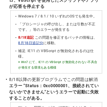
ロ、VBScript を使用したスクリプトやアプリ
が応答を停止する
Windows 7 / 8.1 / 10 いずれのOSでも発生中。
「プロシージャの呼び出し、または引数が不正
です。」等のエラーが発生する
8/18追記
この問題を修正するパッチの情報は、
8月18日追記分
に移動。
補足: IE11 の VBScript が無効化されるのは仕
様。
※ Win7 にて、IE11 の VBScript が無効化されない不具合
が発生する環境もある模様
8/18以降の更新プログラムでこの問題は解消
エラー "Status：0xc0000001、接続されてい
ないかできません"というエラーで起動に失敗
することがある。