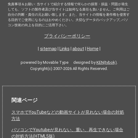
免責事項＆お願い: 当サイトで紹介する情報で何らかの損害・損益・問題が発生
しても、ソフトの製作者及び当サイトは如何なる責任も負いません。ご利用はご
自分の判断・責任の元お願い致します。また、当サイトの情報を著作権を侵害す
る目的でご使用になるのはおやめください。大切なデータのバックアップ, パソ
コン技術の向上を目的にご活用下さい。
プライバシーポリシー
|
sitemap
|
Links
|
about
|
Home
|
powered by Movable Type designed by
KEN(tvbok)
.
Copyright(c) 2007-2026 All Rights Reserved.
関連ページ
スマホでYouTubeなどの動画サイトが見れない場合の対処
方法
パソコンでYoutubeが見れない、重い、再生できない場合
の対処方法(HTML5版)