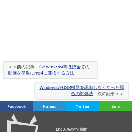
＜＜前の記事
flv･wmv･avi等ほぼ全ての
動画を簡単にmp4に変換する方法
WindowsがUSB機器を認識しなくなった場
合の対処法
次の記事＞＞
Facebook
Hatena
Twitter
Line
ぼくんちのTV 別館