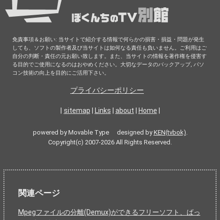
免責事項＆お願い: 当サイトで紹介する情報で何らかの損害・損益・問題が発生
しても、ソフトの製作者及び当サイトは如何なる責任も負いません。ご利用はご
自分の判断・責任の元お願い致します。また、当サイトの情報を著作権を侵害す
る目的でご使用になるのはおやめください。大切なデータのバックアップ, パソ
コン技術の向上を目的にご活用下さい。
プライバシーポリシー
|
sitemap
|
Links
|
about
|
Home
|
powered by Movable Type designed by
KEN(tvbok)
.
Copyright(c) 2007-2026 All Rights Reserved.
関連ページ
Mpegファイルの分離(Demux)ができるフリーソフト、ばっ