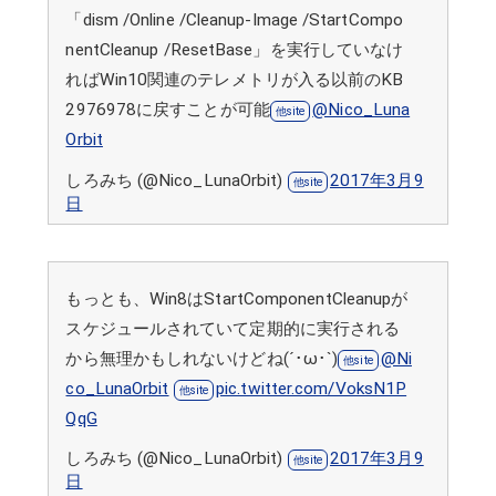
「dism /Online /Cleanup-Image /StartCompo
nentCleanup /ResetBase」を実行していなけ
ればWin10関連のテレメトリが入る以前のKB
2976978に戻すことが可能
@Nico_Luna
Orbit
しろみち (@Nico_LunaOrbit)
2017年3月9
日
もっとも、Win8はStartComponentCleanupが
スケジュールされていて定期的に実行される
から無理かもしれないけどね(´･ω･`)
@Ni
co_LunaOrbit
pic.twitter.com/VoksN1P
QqG
しろみち (@Nico_LunaOrbit)
2017年3月9
日