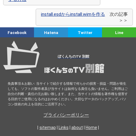
install.esdからinstall.wimを作る
次の記事
＞＞
Facebook
Hatena
Twitter
Line
ぼくんちのTV 別館
免責事項＆お願い: 当サイトで紹介する情報で何らかの損害・損益・問題が発生
しても、ソフトの製作者及び当サイトは如何なる責任も負いません。ご利用はご
自分の判断・責任の元お願い致します。また、当サイトの情報を著作権を侵害す
る目的でご使用になるのはおやめください。大切なデータのバックアップ, パソ
コン技術の向上を目的にご活用下さい。
プライバシーポリシー
|
sitemap
|
Links
|
about
|
Home
|