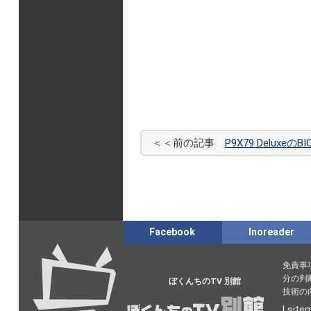
＜＜前の記事
P9X79 Delux
Facebook
Inoreader
免責事
分の判
ぼくんちのTV 別館
技術の
|
site