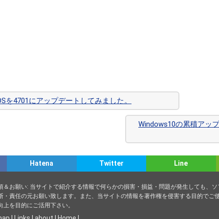
eのBIOSを4701にアップデートしてみました。
Windows10の累積アッ
Hatena
Twitter
Line
項＆お願い: 当サイトで紹介する情報で何らかの損害・損益・問題が発生しても、
断・責任の元お願い致します。また、当サイトの情報を著作権を侵害する目的でご使
向上を目的にご活用下さい。
map
|
Links
|
about
|
Home
|