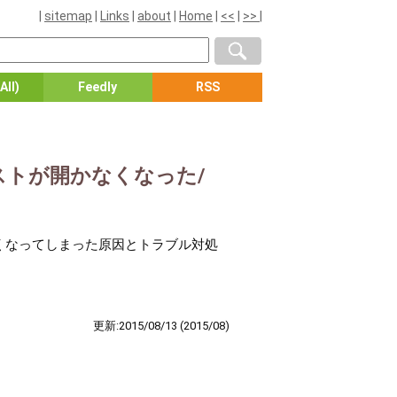
|
sitemap
|
Links
|
about
|
Home
|
<<
|
>>
|
All)
Feedly
RSS
ストが開かなくなった/
くなってしまった原因とトラブル対処
更新:2015/08/13
(2015/08)