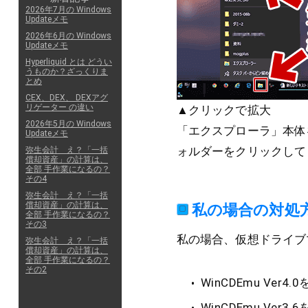
2026年7月の Windows
Updateメモ
2026年6月の Windows
Updateメモ
Hyperliquid とは どうい
うものか？ざっくりま
とめ
CEX、DEX、 DEXアグ
リゲーター の違い
▲クリックで拡大
2026年5月の Windows
「エクスプローラ」本体
Updateメモ
ォルダーをクリックして
弥生会計 え？「一括
償却資産」の計算は、
全部 手作業になるの？
その4
弥生会計 え？「一括
償却資産」の計算は、
私の場合の対処
全部 手作業になるの？
その3
私の場合、仮想ドライブマウ
弥生会計 え？「一括
償却資産」の計算は、
全部 手作業になるの？
その2
WinCDEmu V
WinCDEmu V