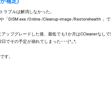
か補足)
このトラブルは解消しなかった。
「DISM.exe /Online /Cleanup-image /Restoreheal
10にアップグレードした後、最低でも1か月はCCleanerな
でその予定が崩れてしまった･･･(^_^;
上です。