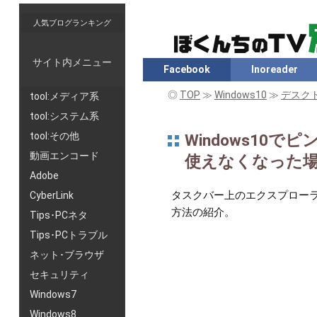
人気ブログランキング
サイト内メニュー
Facebook
Inoreader
◎
TOP
≫
Windows10
≫
デスク
tool:メディア系
tool:システム系
tool:その他
Windows1
動画エンコード
使えなくなった
Adobe
タスクバー上のエクスプロー
CyberLink
方法の紹介。
Tips･PCネタ
Tips･PCトラブル
ネット･ブラウザ
セキュリティ
Windows7
Windows8