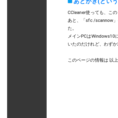
あとがき(という
CCleaner使っても、
あと、「sfc /scannow」や
た。
メインPCはWindows
いたのだけれど、わずか2日
このページの情報は 以