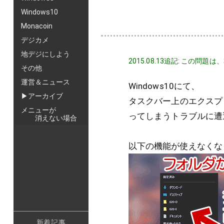
Windows10
Monacoin
デジカメ
地デジにしよう
2015.08.13追記: こ
その他
運営＆ニュース
Windows10にて、
▶アーカイブ
タスクバー上のエクスプ
メニューが
ってしまうトラブルに遭
消えない場合
以下の機能が使えなくな
新着記事