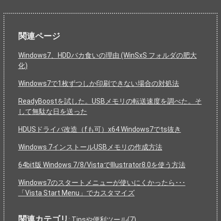
関連ページ
Windows7、HDDバカ食いの理由 (WinSxS フォルダの肥大
化)
Windows7で1枚ずつしか印刷できない場合の対処法
ReadyBoostを試した。USBメモリの転送速度を調べた。そ
して無駄な日を送った
HDUSドライバ改造（fも可）x64 Windows7でts抜き
Windows 7インストールUSBメモリの作成方法
64bit版 Windows 7/8/VistaでIllustrator8.0を使う方法
Windows7のスタートメニューが使いにくかったら･･･
「Vista Start Menu」でカスタマイズ
関連カテゴリ
:
Tipsや便利ツール(7)