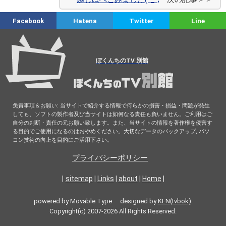
Facebook
Hatena
Twitter
Line
ぼくんちのTV 別館
免責事項＆お願い: 当サイトで紹介する情報で何らかの損害・損益・問題が発生
しても、ソフトの製作者及び当サイトは如何なる責任も負いません。ご利用はご
自分の判断・責任の元お願い致します。また、当サイトの情報を著作権を侵害す
る目的でご使用になるのはおやめください。大切なデータのバックアップ, パソ
コン技術の向上を目的にご活用下さい。
プライバシーポリシー
|
sitemap
|
Links
|
about
|
Home
|
powered by Movable Type designed by
KEN(tvbok)
.
Copyright(c) 2007-2026 All Rights Reserved.