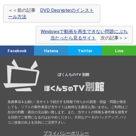
＜＜前の記事
DVD Decrypterのインスト
ール方法
Windowsで動画を再生できない問題にぶち
当たったら見るサイト
次の記事＞＞
Facebook
Hatena
Twitter
Line
ぼくんちのTV 別館
免責事項＆お願い: 当サイトで紹介する情報で何らかの損害・損益・問題が発生
しても、ソフトの製作者及び当サイトは如何なる責任も負いません。ご利用はご
自分の判断・責任の元お願い致します。また、当サイトの情報を著作権を侵害す
る目的でご使用になるのはおやめください。大切なデータのバックアップ, パソ
コン技術の向上を目的にご活用下さい。
プライバシーポリシー