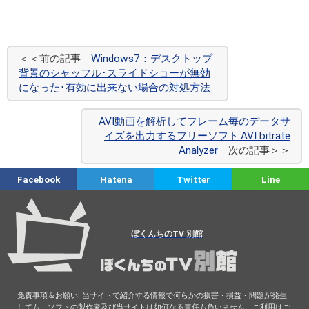
＜＜前の記事
Windows7：デスクトップ
背景のシャッフル･スライドショーが無効
になった･有効に出来ない場合の対処方法
AVI動画を解析してフレーム毎のデータサ
イズを出力するフリーソフト:AVI bitrate
Analyzer
次の記事＞＞
Facebook
Hatena
Twitter
Line
ぼくんちのTV 別館
免責事項＆お願い: 当サイトで紹介する情報で何らかの損害・損益・問題が発生
しても、ソフトの製作者及び当サイトは如何なる責任も負いません。ご利用はご