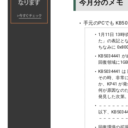
今月分のメモ
手元のPCでも KB50
1月11日 13
た」の表記と
ちなみに 0x8
KB503444
回復領域に1G
KB503444
その時、非常に
か、KP41 
何が原因なのだ
発見した次第
－－－－－－
以下、KB503
－－－－－－
回復環境の拡