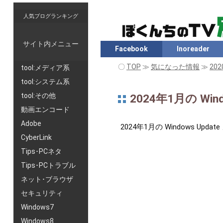
人気ブログランキング
サイト内メニュー
Facebook
Inoreader
〇
TOP
≫
気になった情報
≫
202
tool:メディア系
tool:システム系
tool:その他
2024年1月の Win
動画エンコード
Adobe
2024年1月の Windows 
CyberLink
Tips･PCネタ
Tips･PCトラブル
ネット･ブラウザ
セキュリティ
Windows7
Windows8