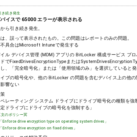
引き続き発生
バイスで 65000 エラーが表示される
月から引き続き発生。
れは、誤って表示されたもの。この問題はレポートのみの問題。
不具合はMicrosoft Intuneで発生する
イル デバイス管理 (MDM) アプリの BitLocker 構成サービス プロ
でFixedDrivesEncryptionTypeまたはSystemDrivesEncrypti
定し、「完全暗号化」または「使用領域のみ」を選択していると発
イブの暗号化や、他の BitLocker の問題を含むデバイス上の他
は影響ない
和策
オペレーティング システム ドライブにドライブ暗号化の種類を強
固定ドライブにドライブの暗号化を強制する」
文のポリシー冥
orce drive encryption type on operating system drives」
orce drive encryption on fixed drives」