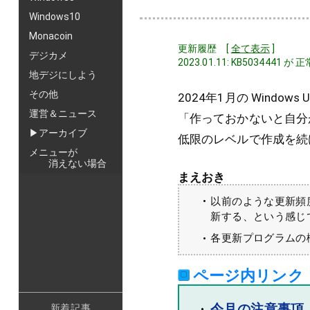
Windows10
Monacoin
更新履歴 [
全て表示
]
デジカメ
2023.01.11: KB5034
地デジにしよう
その他
2024年1月の Windows
運営＆ニュース
「作っておかないと自分
▶アーカイブ
低限のレベルで作成を続
メニューが
消えない場合
まえおき
以前のような更新頻
新する、という感じ
各更新プログラムの
ページ内リンク
今月の注意事項
新着記事