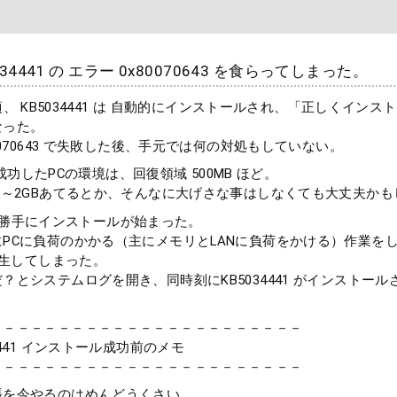
34441 の エラー 0x80070643 を食らってしまった。
時頃、 KB5034441 は 自動的にインストールされ、「正しくイン
なった。
0070643 で失敗した後、手元では何の対処もしていない。
1 が成功したPCの環境は、回復領域 500MB ほど。
B～2GBあてるとか、そんなに大げさな事はしなくても大丈夫かも
1 は 勝手にインストールが始まった。
PCに負荷のかかる（主にメモリとLANに負荷をかける）作業を
が発生してしまった。
？とシステムログを開き、同時刻にKB5034441 がインストー
。
－－－－－－－－－－－－－－－－－－－－－－－
4441 インストール成功前のメモ
－－－－－－－－－－－－－－－－－－－－－－－
張を今やるのはめんどうくさい。