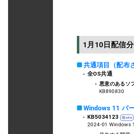
1月10日配信分
共通項目（配布
全OS共通
悪意のあるソ
KB890830
Windows 11 バ
KB5034123
2024-01 Wind