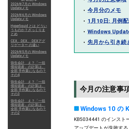
2026年7月の Windows
Updateメモ
今月分のメモ
2026年6月の Windows
Updateメモ
1月10日: 月例
Hyperliquid とは どうい
うものか？ざっくりま
Windows Up
とめ
CEX、DEX、 DEXアグ
先月から引き続
リゲーター の違い
2026年5月の Windows
Updateメモ
弥生会計 え？「一括
償却資産」の計算は、
全部 手作業になるの？
その4
弥生会計 え？「一括
償却資産」の計算は、
今月の注意事
全部 手作業になるの？
その3
弥生会計 え？「一括
償却資産」の計算は、
Windows 10 の
全部 手作業になるの？
その2
KB5034441 のイ
アップデートが失敗する。