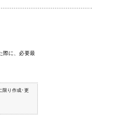
た際に、必要最
に限り作成･更