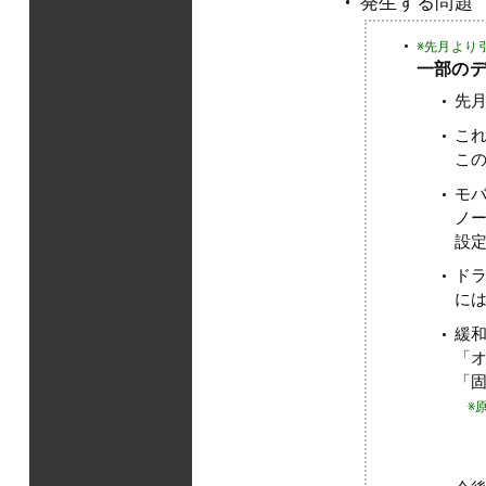
発生する問題
※先月より
一部のデ
先
こ
この
モバ
ノード
設
ドラ
に
緩
「
「
※原
「Enf
「Enf