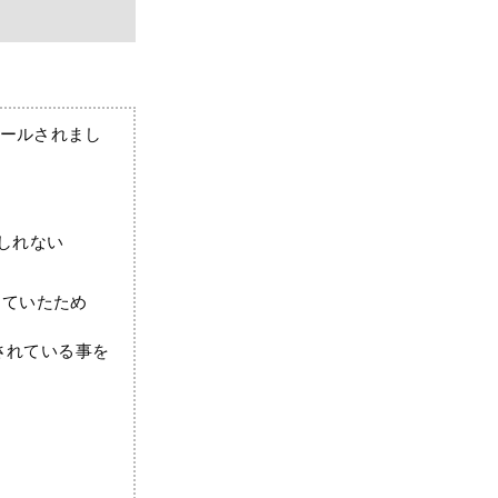
ストールされまし
しれない
していたため
ルされている事を