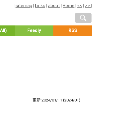
|
sitemap
|
Links
|
about
|
Home
|
<<
|
>>
|
All)
Feedly
RSS
更新:2024/01/11
(2024/01)