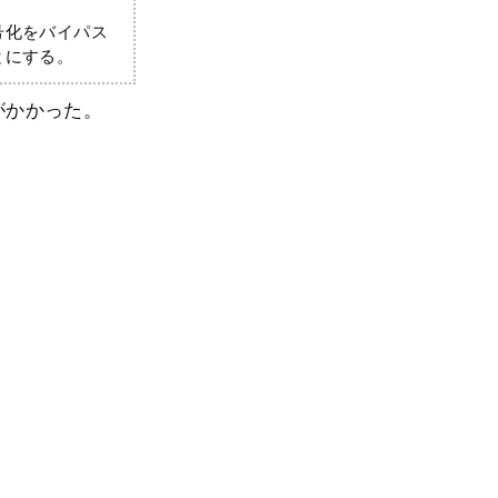
 暗号化をバイパス
とにする。
間がかかった。