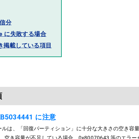
配信分
date に失敗する場合
き掲載している項目
項
 KB5034441 に注意
ンストールは、「回復パーティション」に十分な大きさの空き容
空き容量が不足している場合、0x80070643 等のエラ