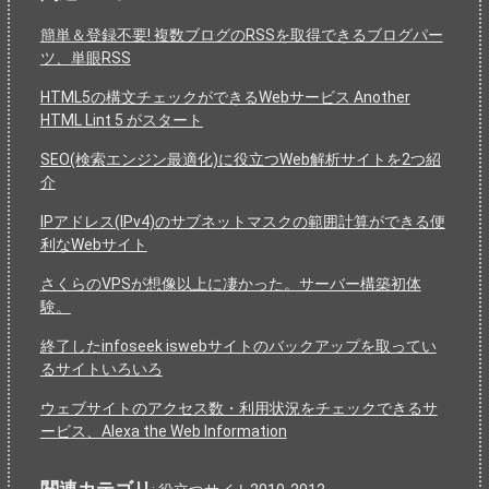
簡単＆登録不要! 複数ブログのRSSを取得できるブログパー
ツ、単眼RSS
HTML5の構文チェックができるWebサービス Another
HTML Lint 5 がスタート
SEO(検索エンジン最適化)に役立つWeb解析サイトを2つ紹
介
IPアドレス(IPv4)のサブネットマスクの範囲計算ができる便
利なWebサイト
さくらのVPSが想像以上に凄かった。サーバー構築初体
験。
終了したinfoseek iswebサイトのバックアップを取ってい
るサイトいろいろ
ウェブサイトのアクセス数・利用状況をチェックできるサ
ービス、Alexa the Web Information
関連カテゴリ