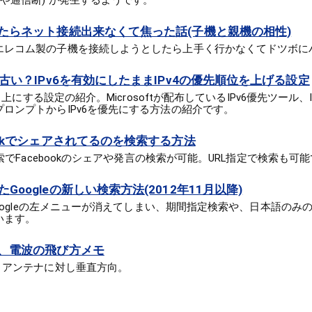
下や通信断) が発生するようです。
えたらネット接続出来なくて焦った話(子機と親機の相性)
エレコム製の子機を接続しようとしたら上手く行かなくてドツボに
う古い？IPv6を有効にしたままIPv4の優先順位を上げる設定
より上にする設定の紹介。Microsoftが配布しているIPv6優先ツール、
ロンプトからIPv6を優先にする方法の紹介です。
ookでシェアされてるのを検索する方法
検索でFacebookのシェアや発言の検索が可能。URL指定で検索も可
oogleの新しい検索方法(2012年11月以降)
、Googleの左メニューが消えてしまい、期間指定検索や、日本語のみ
います。
向、電波の飛び方メモ
、アンテナに対し垂直方向。