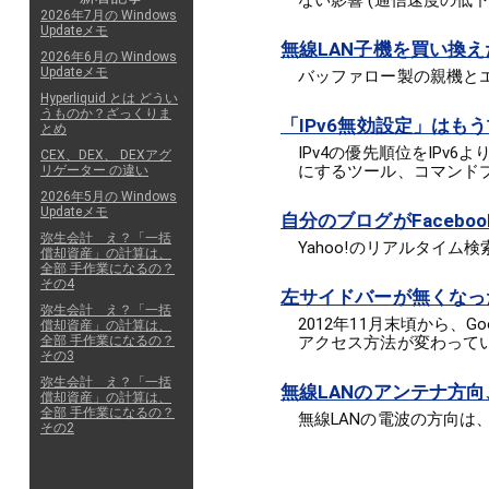
ない影響 (通信速度の低
2026年7月の Windows
Updateメモ
無線LAN子機を買い換
2026年6月の Windows
Updateメモ
バッファロー製の親機と
Hyperliquid とは どうい
うものか？ざっくりま
「IPv6無効設定」はも
とめ
IPv4の優先順位をIPv6
CEX、DEX、 DEXアグ
にするツール、コマンドプ
リゲーター の違い
2026年5月の Windows
Updateメモ
自分のブログがFaceb
弥生会計 え？「一括
Yahoo!のリアルタイム
償却資産」の計算は、
全部 手作業になるの？
その4
左サイドバーが無くなったG
弥生会計 え？「一括
2012年11月末頃から
償却資産」の計算は、
全部 手作業になるの？
アクセス方法が変わって
その3
弥生会計 え？「一括
無線LANのアンテナ方
償却資産」の計算は、
全部 手作業になるの？
無線LANの電波の方向は
その2