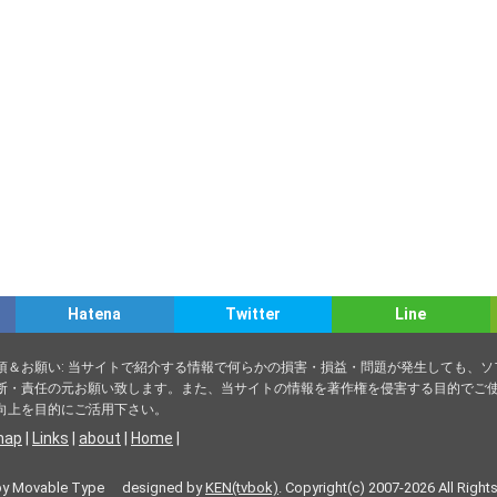
Hatena
Twitter
Line
項＆お願い: 当サイトで紹介する情報で何らかの損害・損益・問題が発生しても、
断・責任の元お願い致します。また、当サイトの情報を著作権を侵害する目的でご使
向上を目的にご活用下さい。
map
|
Links
|
about
|
Home
|
by Movable Type designed by
KEN(tvbok)
. Copyright(c) 2007-2026 All Right