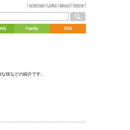
|
sitemap
|
Links
|
about
|
Home
|
All)
Feedly
RSS
便利な技などの紹介です。