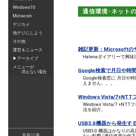
Windows10
通信環境･ネット
Monacoin
デジカメ
地デジにしよう
その他
雑記更新：Microsof
運営＆ニュース
Hatenaダイアリーで
▶アーカイブ
メニューが
Google検索で月日や
消えない場合
Google検索窓に 月
えません。。。
Windows Vista/7
Windows Vista/
法を紹介。
USB3.0機器から発生す
USB3.0 機器はかなり
新着記事