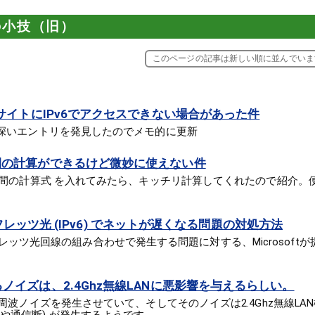
の小技（旧）
このページの記事は新しい順に並んでいま
tのサイトにIPv6でアクセスできない場合があった件
興味深いエントリを発見したのでメモ的に更新
時間の計算ができるけど微妙に使えない件
日や時間の計算式 を入れてみたら、キッチリ計算してくれたので紹介
+NTTフレッツ光 (IPv6) でネットが遅くなる問題の対処方法
7 +NTTフレッツ光回線の組み合わせで発生する問題に対する、Microsof
るノイズは、2.4Ghz無線LANに悪影響を与えるらしい。
の高周波ノイズを発生させていて、そしてそのノイズは2.4Ghz無線L