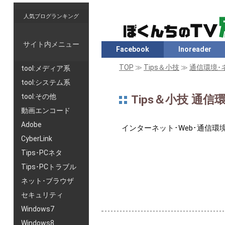
人気ブログランキング
サイト内メニュー
Facebook
Inoreader
TOP
≫
Tips＆小技
≫
通信環境･
tool:メディア系
tool:システム系
tool:その他
Tips＆小技 通
動画エンコード
Adobe
インターネット･Web･通信
CyberLink
Tips･PCネタ
Tips･PCトラブル
ネット･ブラウザ
セキュリティ
Windows7
Windows8