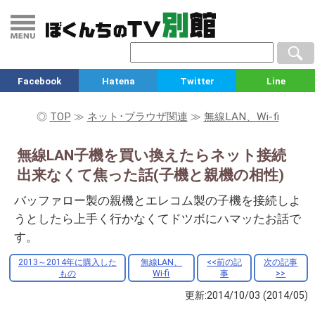
Facebook
Hatena
Twitter
Line
◎
TOP
≫
ネット･ブラウザ関連
≫
無線LAN、Wi-fi
無線LAN子機を買い換えたらネット接続
出来なくて焦った話(子機と親機の相性)
バッファロー製の親機とエレコム製の子機を接続しよ
うとしたら上手く行かなくてドツボにハマッたお話で
す。
2013～2014年に購入した
無線LAN、
<<前の記
次の記事
もの
Wi-fi
事
>>
更新:2014/10/03
(2014/05)