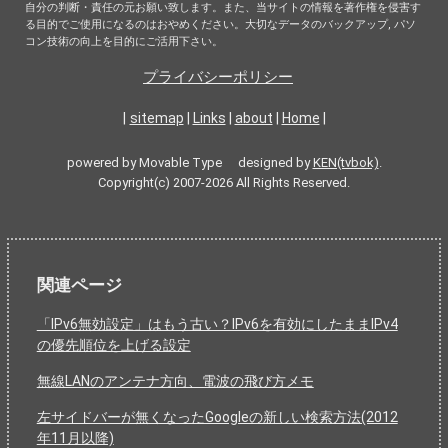
自分の判断・責任の元お願い致します。また、当サイトの情報を著作権を侵害す
る目的でご使用になるのはおやめください。大切なデータのバックアップ, パソ
コン技術の向上を目的にご活用下さい。
プライバシーポリシー
|
sitemap
|
Links
|
about
|
Home
|
powered by Movable Type designed by
KEN(tvbok)
.
Copyright(c) 2007-2026 All Rights Reserved.
関連ページ
「IPv6無効設定」はもう古い？IPv6を有効にしたままIPv4
の優先順位を上げる設定
無線LANのアンテナ方向、電波の飛び方メモ
左サイドバーが無くなったGoogleの新しい検索方法(2012
年11月以降)