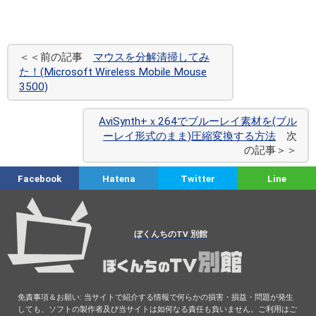
＜＜前の記事
マウスを分解清掃してみ
た！(Microsoft Wireless Mobile Mouse
3500)
AviSynth+ｘ264でブルーレイ素材を(ブル
ーレイ形式のまま)圧縮変換する方法
次
の記事＞＞
Facebook
Hatena
Twitter
Line
ぼくんちのTV 別館
免責事項＆お願い: 当サイトで紹介する情報で何らかの損害・損益・問題が発生
しても、ソフトの製作者及び当サイトは如何なる責任も負いません。ご利用はご