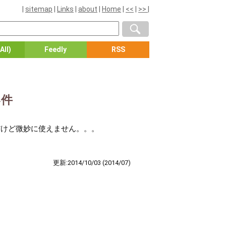
|
sitemap
|
Links
|
about
|
Home
|
<<
|
>>
|
All)
Feedly
RSS
い件
利だけど微妙に使えません。。。
更新:2014/10/03
(2014/07)