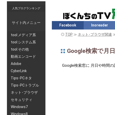
人気ブログランキング
サイト内メニュー
Facebook
Inoreader
◎
TOP
≫
ネット･ブラウザ関連
tool:メディア系
tool:システム系
tool:その他
Google検索
動画エンコード
Adobe
Google検索窓に 月日や
CyberLink
Tips･PCネタ
Tips･PCトラブル
ネット･ブラウザ
セキュリティ
Windows7
Windows8