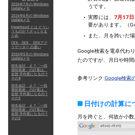
2026年7月の Windows
うです。
Updateメモ
2026年6月の Windows
実際には、
7月17
Updateメモ
要があります。（Go
Hyperliquid とは どうい
うものか？ざっくりま
また、月を跨いだ場
とめ
CEX、DEX、 DEXアグ
リゲーター の違い
Google検索を電卓
2026年5月の Windows
Updateメモ
たのですが、月日や時間
弥生会計 え？「一括
償却資産」の計算は、
全部 手作業になるの？
参考リンク:
Google
その4
弥生会計 え？「一括
償却資産」の計算は、
全部 手作業になるの？
その3
日付けの計算に
弥生会計 え？「一括
償却資産」の計算は、
全部 手作業になるの？
月を跨ぐと、何故か小数
その2