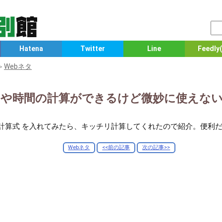
Hatena
Twitter
Line
Feedly(
≫
Webネタ
で月日や時間の計算ができるけど微妙に使えな
時間の計算式 を入れてみたら、キッチリ計算してくれたので紹介。便
Webネタ
<<前の記事
次の記事>>