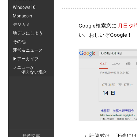
Windows10
Monacoin
デジカメ
Google検索窓に
月日や
地デジにしよう
い、おしいぞGoogle！
その他
運営＆ニュース
▶アーカイブ
メニューが
消えない場合
計算式は、正確には「(
新着記事