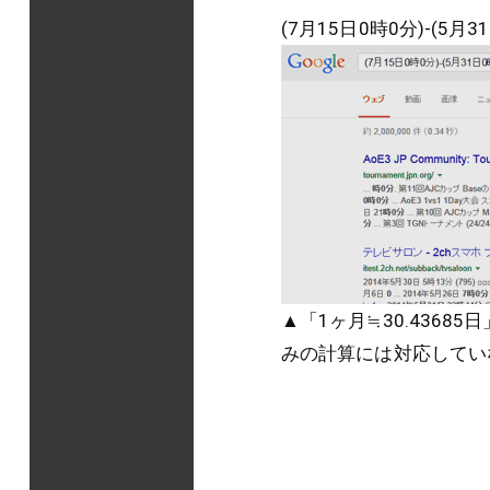
(7月15日0時0分)-(
▲「1ヶ月≒30.436
みの計算には対応してい