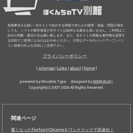
免責事項＆お願い: 当サイトで紹介する情報で何らかの損害・損益・問題が発生
しても、ソフトの製作者及び当サイトは如何なる責任も負いません。ご利用はご
自分の判断・責任の元お願い致します。また、当サイトの情報を著作権を侵害す
る目的でご使用になるのはおやめください。大切なデータのバックアップ, パソ
コン技術の向上を目的にご活用下さい。
プライバシーポリシー
|
sitemap
|
Links
|
about
|
Home
|
powered by Movable Type designed by
KEN(tvbok)
.
Copyright(c) 2007-2026 All Rights Reserved.
関連ページ
重くなったFirefoxやChromeをワンクリックで高速化！