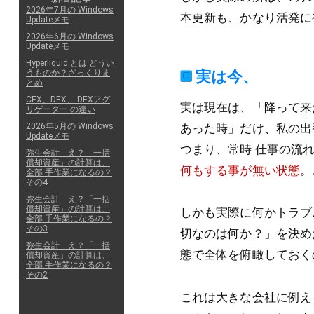
2026年7月の Windows
本更新も、かなり活発に行っ
Updateメモ
2026年6月の Windows
Updateメモ
Hyperliquid とは どうい
実は今、
うものか？ざっくりま
とめ
CEX、DEX、 DEXアグ
実は現在は、「降って来
リゲーター の違い
あった時」だけ、私の出
2026年5月の Windows
Updateメモ
つまり、常時 仕事の流
弥生会計 え？「一括
償却資産」の計算は、
何もする事が無い状態
。
全部 手作業になるの？
その4
弥生会計 え？「一括
償却資産」の計算は、
しかも実際に何かトラブ
全部 手作業になるの？
その3
切なのは何か？」を決め
弥生会計 え？「一括
態で全体を俯瞰しておく
償却資産」の計算は、
全部 手作業になるの？
その2
これは大きな会社に例え