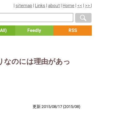
|
sitemap
|
Links
|
about
|
Home
|
<<
|
>>
|
All)
Feedly
RSS
かりなのには理由があっ
更新:2015/08/17
(2015/08)