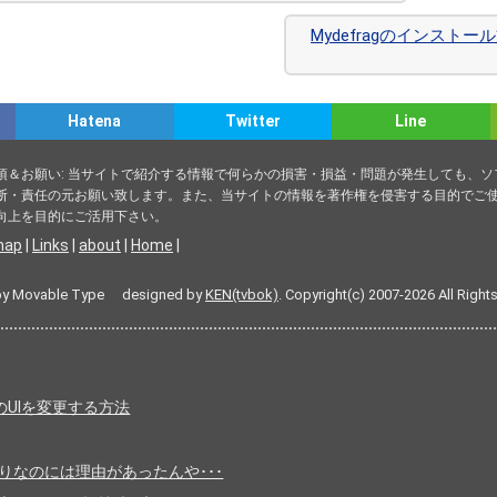
Mydefragのインス
Hatena
Twitter
Line
項＆お願い: 当サイトで紹介する情報で何らかの損害・損益・問題が発生しても、
断・責任の元お願い致します。また、当サイトの情報を著作権を侵害する目的でご使
向上を目的にご活用下さい。
map
|
Links
|
about
|
Home
|
by Movable Type designed by
KEN(tvbok)
. Copyright(c) 2007-2026 All Right
スのUIを変更する方法
りなのには理由があったんや･･･