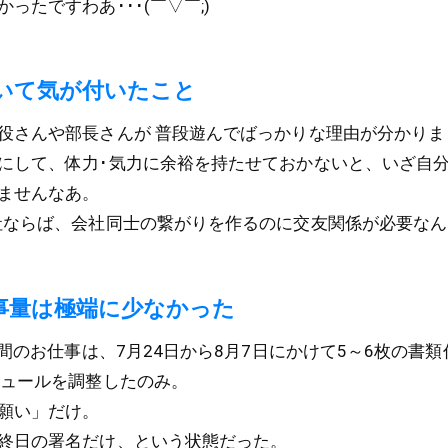
ったですわあ･･･(￣▽￣;)
いて気が付いたこと
役さんや部長さんが 普段遊んでばっかりな理由が分かりま
にして、体力･気力に余裕を持たせておかないと、いざ自
ませんなあ。
社ならば、会社同士の繋がりを作るのに交友関係が必要なん
事量は極端に少なかった
の間のお仕事は、7月24日から8月7日にかけて5～6枚の書
ジュールを調整したのみ。
願い」だけ。
終日の署名だけ、という状態だった。