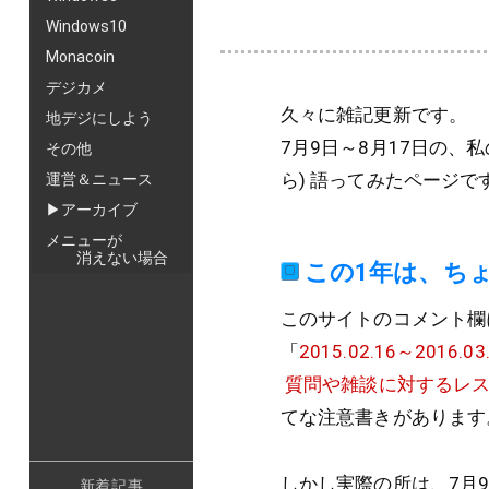
Windows10
Monacoin
デジカメ
久々に雑記更新です。
地デジにしよう
7月9日～8月17日の、
その他
ら) 語ってみたページで
運営＆ニュース
▶アーカイブ
メニューが
消えない場合
この1年は、ち
このサイトのコメント欄
「
2015.02.16～2016
質問や雑談に対するレス
てな注意書きがあります
しかし実際の所は、7月
新着記事