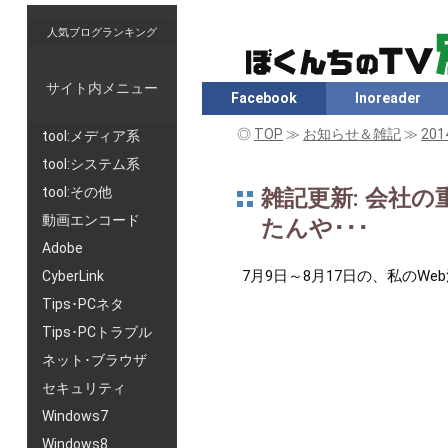
人気ブログランキング
サイト内メニュー
Facebook
Inoreader
◎
TOP
≫
お知らせ＆雑記
≫
20
tool:メディア系
tool:システム系
tool:その他
雑記更新: 会社
動画エンコード
たんや･･･
Adobe
7月9日～8月17日の、私の
CyberLink
Tips･PCネタ
Tips･PCトラブル
ネット･ブラウザ
セキュリティ
Windows7
Windows8