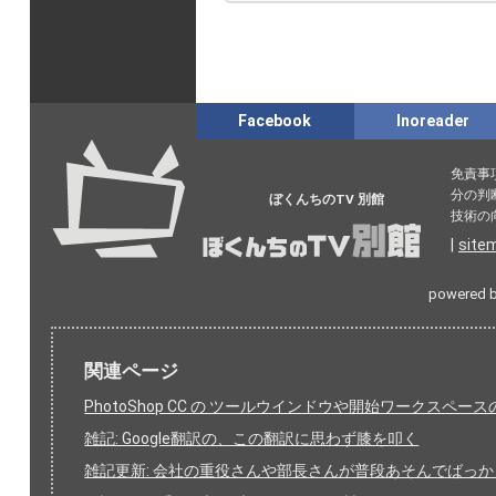
Facebook
Inoreader
免責事
分の判
ぼくんちのTV 別館
技術の
|
site
powered 
関連ページ
PhotoShop CC の ツールウインドウや開始ワークスペー
雑記: Google翻訳の、この翻訳に思わず膝を叩く
雑記更新: 会社の重役さんや部長さんが普段あそんでばっか