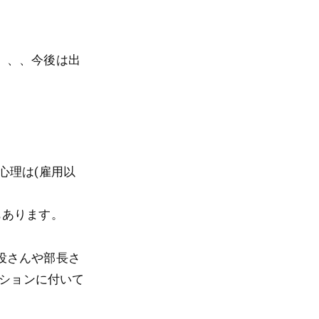
、、、今後は出
心理は(雇用以
もあります。
役さんや部長さ
ジションに付いて