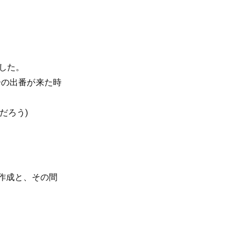
した。
分の出番が来た時
だろう)
類作成と、その間