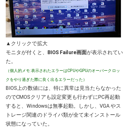
▲クリックで拡大
モニタが付くと、
BIOS Failure画面
が表示されてい
た。
（個人的メモ:表示されたエラーはCPUやGPUのオーバークロッ
クをやり過ぎた際に良く出るエラーだった）
BIOS上の数値には、特に異常は見当たらなかった
のでCMOSクリアも設定変更も行わずにPC再起動
すると、Windowsは無事起動。しかし、VGA やス
トレージ関連のドライバ類が全て未インストール
状態になっていた。