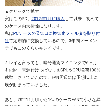
▲クリックで拡大
実はこのPC、
2012年1月に購入
して以来、初めて
のケース内大掃除になります。
私は
PCケースの吸気口に換気扇フィルタを貼り付
け
て定期的に交換しているので、3年間ノーメン
テでもこのくらいキレイです。
キレイと言っても、暗号通貨マイニングで6ヶ月
もの間「電源付けっぱなし＆GPUやCPU負荷100％
稼動」させていたので、FAN周辺には予想以上に
埃が貯まっていました。
あと、昨年11月頃から1個のケースFANで小さな異