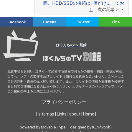
際、HDD/SSDの接続は1個だけにしてお
く
次の記事＞＞
Facebook
Hatena
Twitter
Line
ぼくんちのTV 別館
免責事項＆お願い: 当サイトで紹介する情報で何らかの損害・損益・問題が発生
しても、ソフトの製作者及び当サイトは如何なる責任も負いません。ご利用はご
自分の判断・責任の元お願い致します。また、当サイトの情報を著作権を侵害す
る目的でご使用になるのはおやめください。大切なデータのバックアップ, パソ
コン技術の向上を目的にご活用下さい。
プライバシーポリシー
|
sitemap
|
Links
|
about
|
Home
|
powered by Movable Type designed by
KEN(tvbok)
.