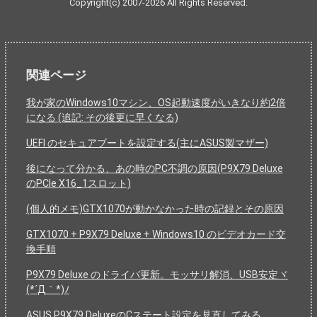
Copyright(c) 2007-2026 All Rights Reserved.
関連ページ
我が家のWindows10マシン、OS起動速度がいきなり約2倍
になる (追記: その後更に早くなる)
UEFI のセキュアブートを設定する(主にASUS製マザー)
後になって分かる、あの時のPC不調の原因(P9X79 Deluxe
のPCIe X16_1スロット)
(個人的メモ)GTX1070が動かなかった時の記録とその原因
GTX1070 + P9X79 Deluxe + Windows10 のビデオカード交
換手順
P9X79 Deluxe のドライバ更新。モッサリ解消、USB安定ヾ
(*´Д｀*)ﾉ
ASUS P9X79 DeluxeのCステート設定を見直してみる