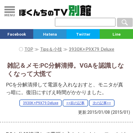
Facebook
Hatena
Twitter
Line
〇
TOP
≫
Tips＆小技
≫
3930K+P9X79 Deluxe
雑記＆メモ:PC分解清掃。VGAを認識しな
くなって大慌て
PCを分解清掃して電源を入れなおすと、モニタが真
っ暗に。復旧にすげえ時間がかかりました。
3930K+P9X79 Deluxe
<<前の記事
次の記事>>
更新:2015/01/08
(2015/01)