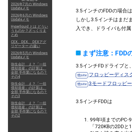
2026年7月の Windows
Updateメモ
3.5インチのFDDの場
2026年6月の Windows
しかし3.5インチはま
Updateメモ
Hyperliquid とは どうい
入でき、ドライバも付属
うものか？ざっくりま
とめ
CEX、DEX、 DEXアグ
リゲーター の違い
まず注意：FDD
2026年5月の Windows
Updateメモ
弥生会計 え？「一括
3.5インチFDドライブ
償却資産」の計算は、
全部 手作業になるの？
フロッピーディスク - 
その4
3モードフロッピーディ
弥生会計 え？「一括
償却資産」の計算は、
全部 手作業になるの？
その3
3.5インチFDDは
弥生会計 え？「一括
償却資産」の計算は、
全部 手作業になるの？
その2
99年頃までのPC
「720KBの2DD