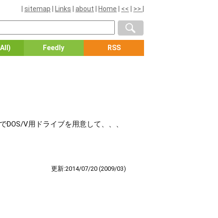
|
sitemap
|
Links
|
about
|
Home
|
<<
|
>>
|
All)
Feedly
RSS
でDOS/V用ドライブを用意して、、、
更新:2014/07/20
(2009/03)