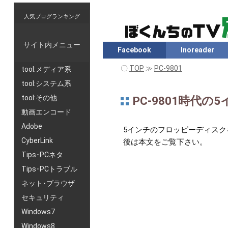
人気ブログランキング
サイト内メニュー
Facebook
Inoreader
〇
TOP
≫
PC-9801
tool:メディア系
tool:システム系
tool:その他
PC-9801時代の
動画エンコード
Adobe
5インチのフロッピーディスク
CyberLink
後は本文をご覧下さい。
Tips･PCネタ
Tips･PCトラブル
ネット･ブラウザ
セキュリティ
Windows7
Windows8