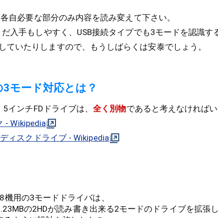
合は各自必要な部分のみ内容を読み変えて下さい。
だまだ入手もしやすく、USB接続タイプでも3モードを認識す
していたりしますので、もうしばらくは安泰でしょう。
の3モード対応とは？
と、5インチFDドライブは、
全く別物
であると考えなければい
Wikipedia
スクドライブ - Wikipedia
-98機用の3モードドライバは、
と1.23MBの2HDが読み書き出来る2モードのドライブを拡張し、