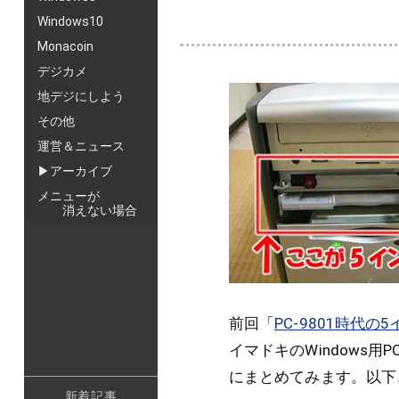
Windows10
Monacoin
デジカメ
地デジにしよう
その他
運営＆ニュース
▶アーカイブ
メニューが
消えない場合
前回「
PC-9801時代の
イマドキのWindows
にまとめてみます。以下
新着記事