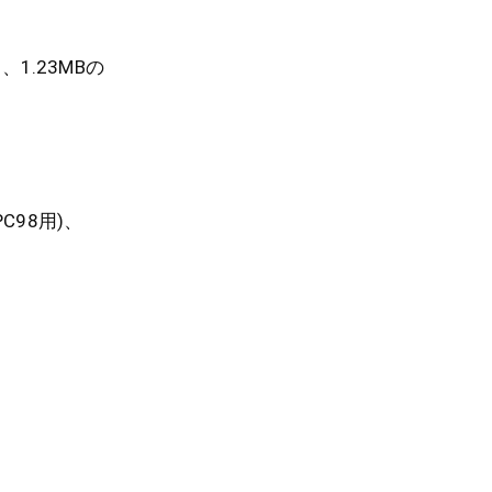
1.23MBの
PC98用)、