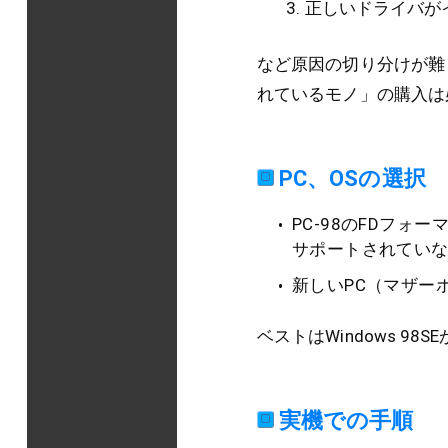
正しいドライバが
など原因の切り分けが難
れているモノ」の購入は
PC、OSの選択
PC-98のFDフォ
サポートされてい
新しいPC（マザー
ベストはWindows 
実機での手順