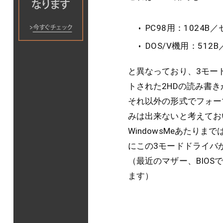
PC98用：1024B
DOS/V機用：512
と異なっており、3モードF
トされた2HDの読み書
それ以外の形式でフォー
みは出来ないと考えてお
WindowsMeあたりま
にこの3モードドライバ
（最近のマザー、BIOS
ます）