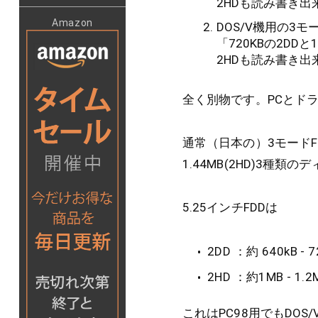
2HDも読み書き
Amazon
DOS/V機用の3
「720KBの2DD
2HDも読み書き
全く別物です。PCとド
通常（日本の）3モードF
1.44MB(2HD)3種
5.25インチFDDは
2DD ：約 640kB - 7
2HD ：約1MB - 1.2
これはPC98用でもDO