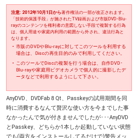
注意: 2012年10月1日から
著作権法の一部が改正されます。
「技術的保護手段」が施されたTV録画および市販DVD･Blu-
rayのコンテンツを権利者の意図しない手段で複製する行為
は、個人用途や家庭内利用の範囲から外され、違法行為と
なります。
市販のDVDやBlu-rayに対してこのツールを利用する
場合は、Discの再生目的のみで利用してください。
このツールでDiscの複製を行う場合は、自作DVD･
Blu-rayや家庭用ビデオカメラで個人的に撮影したデ
ータなどで利用するようにして下さい。
AnyDVD、DVDFab 8 Qt、Passkeyの試用期間を同
時に消費するなんて贅沢な使い方を今までした事
なかったんで気が付きませんでしたが･･･AnyDVD
とPasskey、どちらか1本しか起動していない状態
でも(両方をインストールしてるだけで)警告メッ