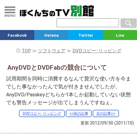
Facebook
Hatena
Twitter
Line
◎
TOP
≫
ソフトウェア
≫
DVDコピー･リッピング
AnyDVDとDVDFabの競合について
試用期間を同時に消費するなんて贅沢な使い方を今ま
でした事なかったんで気が付きませんでしたが、
AnyDVD/Passkeyどちらか1本しか起動していない状態
でも警告メッセージが出てしまうんですねぇ。
DVDコピー･リッピング
<<前の記事
次の記事>>
更新:2012/09/30
(2011/10)