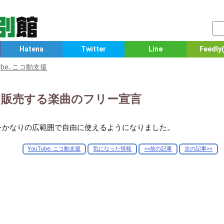
Hatena
Twitter
Line
Feedly(
Tube､ニコ動支援
、販売する楽曲のフリー宣言
をかなりの広範囲で自由に使えるようになりました。
YouTube､ニコ動支援
気になった情報
<<前の記事
次の記事>>