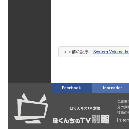
＜＜前の記事
System Volu
Facebook
Inoreader
免責事
分の判
ぼくんちのTV 別館
技術の
|
site