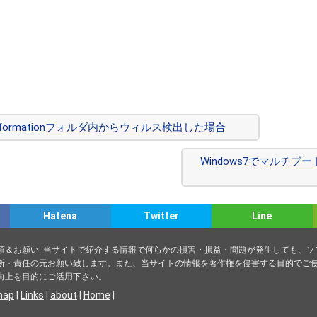
me Informationフォルダ内からウィルス検出した場合
Windows7でマルチ
Hatena
Twitter
Line
項＆お願い: 当サイトで紹介する情報で何らかの損害・損益・問題が発生しても、
断・責任の元お願い致します。また、当サイトの情報を著作権を侵害する目的でご使
向上を目的にご活用下さい。
map
|
Links
|
about
|
Home
|