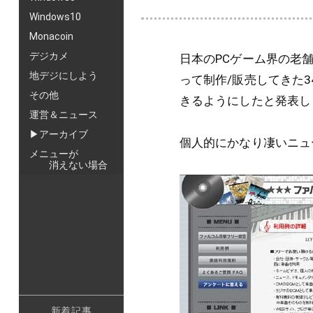
Windows10
Monacoin
デジカメ
日本のPCゲーム界の老
地デジにしよう
って制作/販売してきた3
その他
きるようにしたと発表し
運営＆ニュース
▶アーカイブ
個人的にかなり凄いニュ
メニューが
消えない場合
新着記事