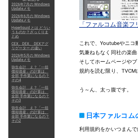
2026年7月の Windows
Updateメモ
2026年6月の Windows
Updateメモ
「ファルコム音楽フ
Hyperliquid とは どうい
うものか？ざっくりま
とめ
これで、Youtubeや
CEX、DEX、 DEXアグ
リゲーター の違い
気兼ねもなく同社の楽曲
2026年5月の Windows
Updateメモ
そしてホームページやブ
弥生会計 え？「一括
規約を読む限り、TVC
償却資産」の計算は、
全部 手作業になるの？
その4
弥生会計 え？「一括
う～ん、太っ腹です。
償却資産」の計算は、
全部 手作業になるの？
その3
弥生会計 え？「一括
償却資産」の計算は、
日本ファルコム
全部 手作業になるの？
その2
利用規約をかいつまんで