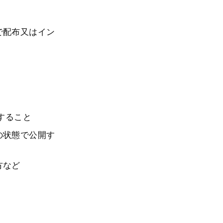
で配布又はイン
すること
の状態で公開す
方など