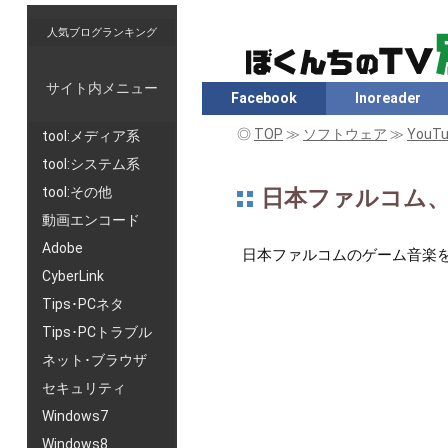
人気ブログランキング
サイト内メニュー
Facebook
Inoreader
◎
TOP
≫
ソフトウェア
≫
You
tool:メディア系
tool:システム系
tool:その他
日本ファルコム
動画エンコード
Adobe
日本ファルコムのゲーム音楽
CyberLink
Tips･PCネタ
Tips･PCトラブル
ネット･ブラウザ
セキュリティ
Windows7
Windows8