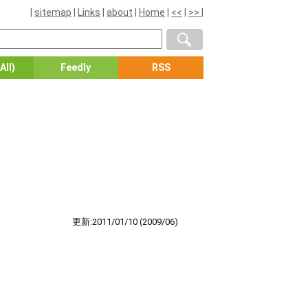
|
sitemap
|
Links
|
about
|
Home
|
<<
|
>>
|
All)
Feedly
RSS
更新:2011/01/10
(2009/06)