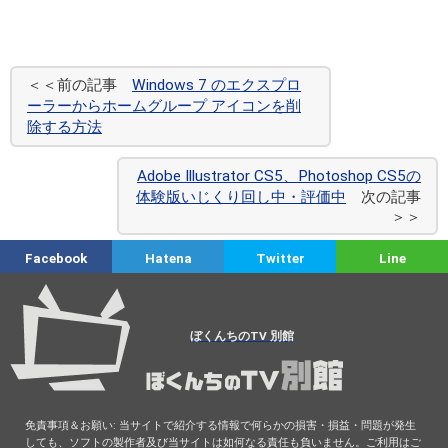
＜＜前の記事
Windows 7 のエクスプロ
ーラーからホームグループ アイコンを削
除する方法
Adobe Illustrator CS5、Photoshop CS5の
体験版いじくり回し中・評価中
次の記事
＞＞
Facebook
Hatena
Twitter
Line
ぼくんちのTV 別館
免責事項＆お願い: 当サイトで紹介する情報で何らかの損害・損益・問題が発生
しても、ソフトの製作者及び当サイトは如何なる責任も負いません。ご利用はご