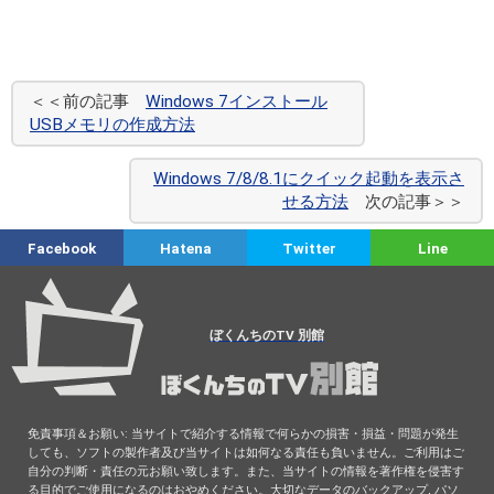
＜＜前の記事
Windows 7インストール
USBメモリの作成方法
Windows 7/8/8.1にクイック起動を表示さ
せる方法
次の記事＞＞
Facebook
Hatena
Twitter
Line
ぼくんちのTV 別館
免責事項＆お願い: 当サイトで紹介する情報で何らかの損害・損益・問題が発生
しても、ソフトの製作者及び当サイトは如何なる責任も負いません。ご利用はご
自分の判断・責任の元お願い致します。また、当サイトの情報を著作権を侵害す
る目的でご使用になるのはおやめください。大切なデータのバックアップ, パソ