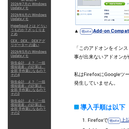
2026年7月の Windows
Updateメモ
2026年6月の Windows
Updateメモ
Hyperliquid とは どうい
▲
Add-on Compatib
うものか？ざっくりま
とめ
CEX、DEX、 DEXアグ
リゲーター の違い
「このアドオンをインスト
2026年5月の Windows
Updateメモ
事が出来ないアドオンが
弥生会計 え？「一括
償却資産」の計算は、
全部 手作業になるの？
私はFirefoxにGo
その4
弥生会計 え？「一括
発生していません。
償却資産」の計算は、
全部 手作業になるの？
その3
弥生会計 え？「一括
償却資産」の計算は、
導入手順は以下
全部 手作業になるの？
その2
Firefoxで
上