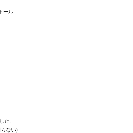
トール
でした。
らない)