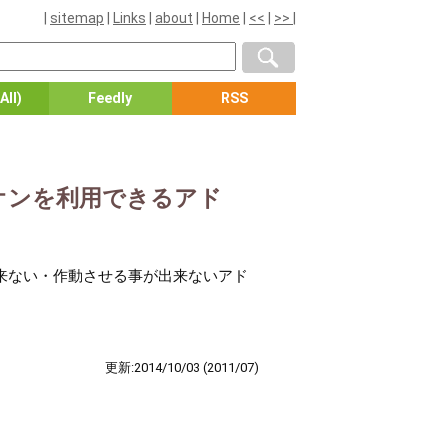
|
sitemap
|
Links
|
about
|
Home
|
<<
|
>>
|
All)
Feedly
RSS
ドオンを利用できるアド
出来ない・作動させる事が出来ないアド
更新:2014/10/03
(2011/07)