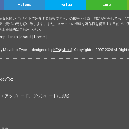
Hatena
Twitter
Line
項＆お願い: 当サイトで紹介する情報で何らかの損害・損益・問題が発生しても、
断・責任の元お願い致します。また、当サイトの情報を著作権を侵害する目的でご使
向上を目的にご活用下さい。
map
|
Links
|
about
|
Home
|
by Movable Type designed by
KEN(tvbok)
. Copyright(c) 2007-2026 All Right
dyFox
率よくアップロード、ダウンロードに挑戦