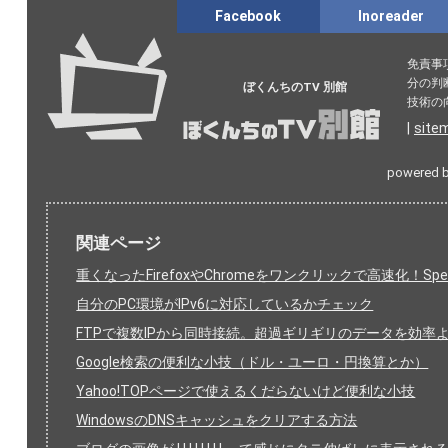
Facebook
Inoreader
免責事
分の判
ぼくんちのTV 別館
技術の
|
site
powered 
関連ページ
重くなったFirefoxやChromeをワンクリックで高速化！Spee
自分のPC環境がIPv6に対応しているかチェック
FTPで複数IPから同時接続。超過ギリギリのデータを効
Google検索の便利な小技（ドル・ユーロ・円換算とか）
Yahoo!TOPページで使えるくだらないけど便利な小技
WindowsのDNSキャッシュをクリアする方法