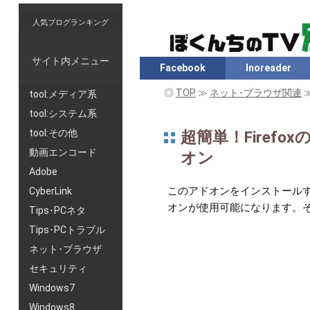
人気ブログランキング
サイト内メニュー
Facebook
Inoreader
◎
TOP
≫
ネット･ブラウザ関連
tool:メディア系
tool:システム系
tool:その他
超簡単！Fire
動画エンコード
オン
Adobe
このアドオンをインストールす
CyberLink
オンが使用可能になります。
Tips･PCネタ
Tips･PCトラブル
ネット･ブラウザ
セキュリティ
Windows7
Windows8