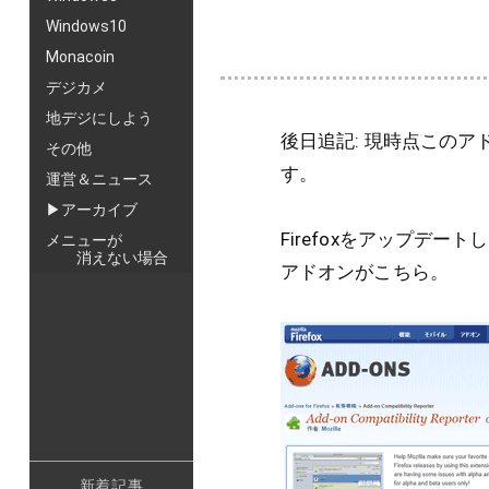
Windows10
Monacoin
デジカメ
地デジにしよう
後日追記: 現時点このアドオ
その他
す。
運営＆ニュース
▶アーカイブ
Firefoxをアップデ
メニューが
消えない場合
アドオンがこちら。
新着記事