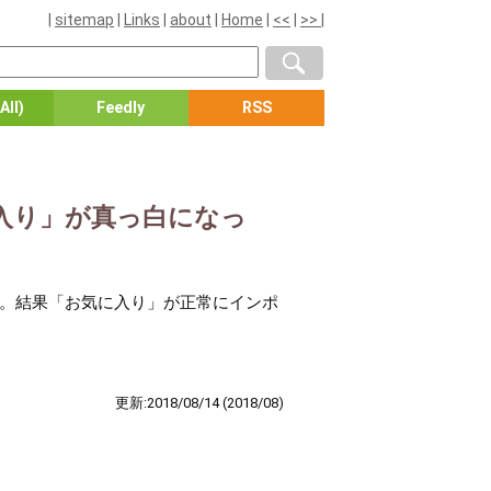
|
sitemap
|
Links
|
about
|
Home
|
<<
|
>>
|
All)
Feedly
RSS
に入り」が真っ白になっ
た。結果「お気に入り」が正常にインポ
更新:2018/08/14
(2018/08)