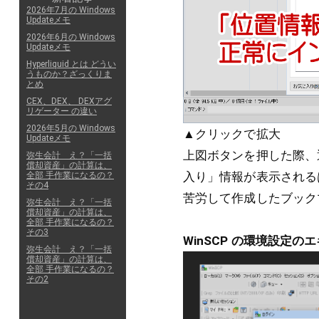
2026年7月の Windows
Updateメモ
2026年6月の Windows
Updateメモ
Hyperliquid とは どうい
うものか？ざっくりま
とめ
CEX、DEX、 DEXアグ
リゲーター の違い
2026年5月の Windows
▲クリックで拡大
Updateメモ
上図ボタンを押した際、
弥生会計 え？「一括
償却資産」の計算は、
入り」情報が表示される
全部 手作業になるの？
その4
苦労して作成したブック
弥生会計 え？「一括
償却資産」の計算は、
全部 手作業になるの？
その3
WinSCP の環境設定
弥生会計 え？「一括
償却資産」の計算は、
全部 手作業になるの？
その2