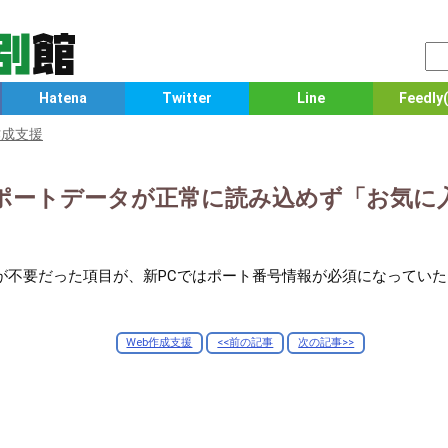
Hatena
Twitter
Line
Feedly(
作成支援
クスポートデータが正常に読み込めず「お気
が不要だった項目が、新PCではポート番号情報が必須になってい
Web作成支援
<<前の記事
次の記事>>