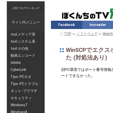
人気ブログランキング
サイト内メニュー
Facebook
Inoreader
〇
TOP
≫
ソフトウェア
≫
Web
tool:メディア系
tool:システム系
tool:その他
WinSCPでエ
動画エンコード
た (対処法あり)
Adobe
旧PC環境ではポート番号情報
CyberLink
ートできなかった。
Tips･PCネタ
Tips･PCトラブル
ネット･ブラウザ
セキュリティ
Windows7
Windows8