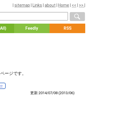
|
sitemap
|
Links
|
about
|
Home
|
<<
|
>>
|
All)
Feedly
RSS
00の比較ページです。
>
更新:2014/07/08
(2013/06)