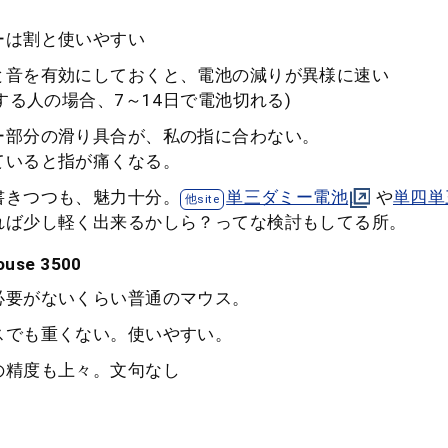
ーは割と使いやすい
と音を有効にしておくと、電池の減りが異様に速い
作する人の場合、7～14日で電池切れる)
ー部分の滑り具合が、私の指に合わない。
ていると指が痛くなる。
書きつつも、魅力十分。
単三ダミー電池
や
単四単
れば少し軽く出来るかしら？ってな検討もしてる所。
ouse 3500
必要がないくらい普通のマウス。
スでも重くない。使いやすい。
の精度も上々。文句なし