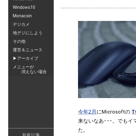
Windows10
Monacoin
デジカメ
地デジにしよう
その他
運営＆ニュース
▶アーカイブ
メニューが
消えない場合
今年2月
にMicrosoftの
T
来ないなあ･･･。でも
た。
新着記事