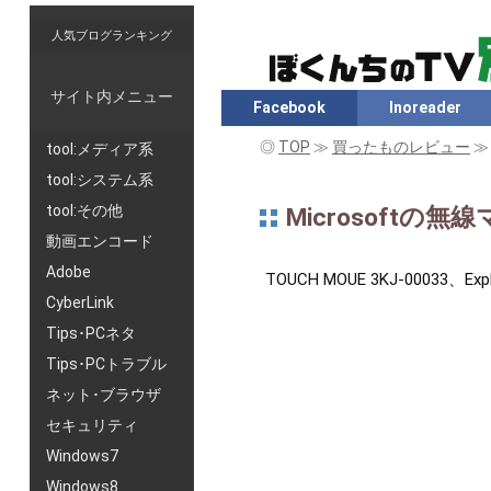
人気ブログランキング
サイト内メニュー
Facebook
Inoreader
◎
TOP
≫
買ったものレビュー
tool:メディア系
tool:システム系
tool:その他
Microsoftの
動画エンコード
Adobe
TOUCH MOUE 3KJ-00033、Exp
CyberLink
Tips･PCネタ
Tips･PCトラブル
ネット･ブラウザ
セキュリティ
Windows7
Windows8