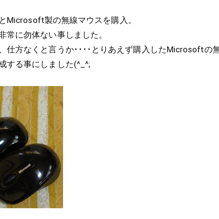
icrosoft製の無線マウスを購入。
非常に勿体ない事しました。
仕方なくと言うか････とりあえず購入したMicrosoftの
する事にしました(^_^;