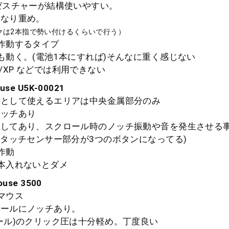
ゼスチャーが結構使いやすい。
なり重め。
クは2本指で勢い付けるくらいで行う）
作動するタイプ
動く。(電池1本にすれば)そんなに重く感じない
ta/XP などでは利用できない
ouse U5K-00021
として使えるエリアは中央金属部分のみ
ッチあり
してあり、スクロール時のノッチ振動や音を発生させる
タッチセンサー部分が3つのボタンになってる)
作動
本入れないとダメ
ouse 3500
マウス
ールにノッチあり。
ル)のクリック圧は十分軽め。丁度良い