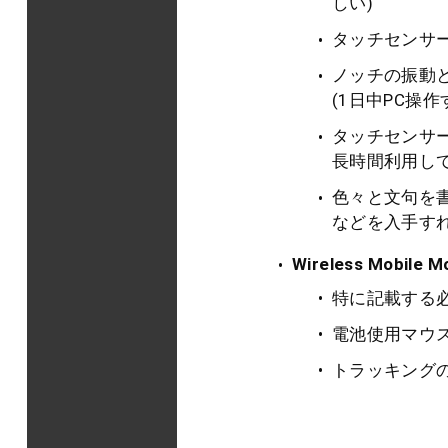
しい)
タッチセンサ
ノッチの振動
(1日中PC操
タッチセンサ
長時間利用し
色々と文句を
などを入手す
Wireless Mobile M
特に記載する
電池使用マウ
トラッキング