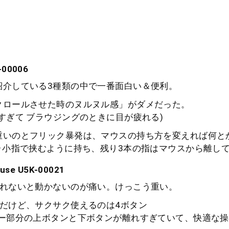
-00006
紹介している3種類の中で一番面白い＆便利。
クロールさせた時のヌルヌル感」がダメだった。
すぎて ブラウジングのときに目が疲れる)
重いのとフリック暴発は、マウスの持ち方を変えれば何と
･小指で挟むように持ち、残り3本の指はマウスから離して
ouse U5K-00021
入れないと動かないのが痛い。けっこう重い。
スだけど、サクサク使えるのは4ボタン
サー部分の上ボタンと下ボタンが離れすぎていて、快適な