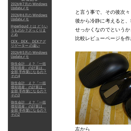
2026年7月の Windows
Updateメモ
と言う事で、その後次々とM
2026年6月の Windows
Updateメモ
後から冷静に考えると、
Hyperliquid とは どうい
せっかくなのでというか、
うものか？ざっくりま
とめ
比較レビューページを作成
CEX、DEX、 DEXアグ
リゲーター の違い
2026年5月の Windows
Updateメモ
弥生会計 え？「一括
償却資産」の計算は、
全部 手作業になるの？
その4
弥生会計 え？「一括
償却資産」の計算は、
全部 手作業になるの？
その3
弥生会計 え？「一括
償却資産」の計算は、
全部 手作業になるの？
その2
左から