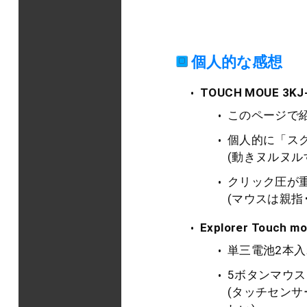
個人的な感想
TOUCH MOUE 3KJ
このページで
個人的に「ス
(動きヌルヌル
クリック圧が
(マウスは親指
Explorer Touch m
単三電池2本
5ボタンマウ
(タッチセン